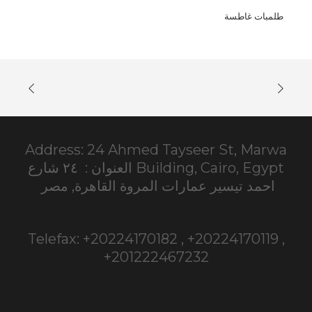
طلمبات غاطسة
Address: 24 Ahmed Tayseer St, Marwa
Building, Cairo, Egypt العنوان : ٢٤ شارع
احمد تيسير عمارات المروة القاهرة, مصر
Telefax: +20224170182 , +20224170119 ,
+201222467232