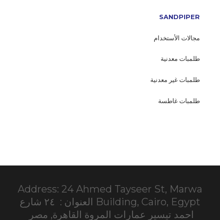
SANDPIPER
مجالات الأستخدام
طلمبات معدنية
طلمبات غير معدنية
طلمبات غاطسة
Address: 24 Ahmed Tayseer St, Marwa
Building, Cairo, Egypt العنوان : ٢٤ شارع
احمد تيسير عمارات المروة القاهرة, مصر