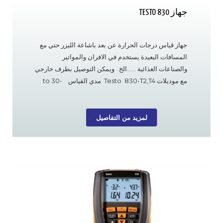
جهاز TESTO 830
جهاز قياس درجات الحرارة عن بعد باشاعة الليزر حتي مع
المسافات البعيدة يستخدم في الافران والمواتير
والصناعات الغذائية ……الخ. ويمكن التوصيل بطرف خارجي
مع موديلات Testo 830-T2,T4 مدي القياس -30 to
+400 °C لمزيد من التفاصيل
لمزيد من التفاصيل