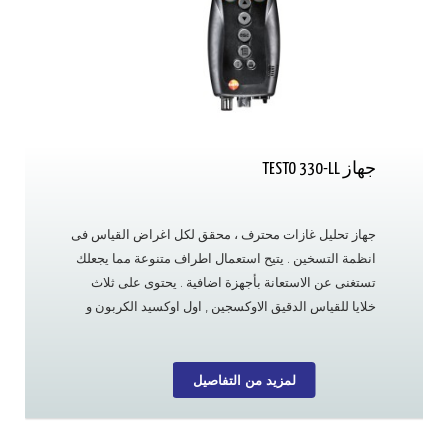
جهاز TESTO 330-LL
جهاز تحليل غازات محترف ، محقق لكل اغراض القياس فى
انظمة التسخين . يتيح استعمال اطراف متنوعة مما يجعلك
تستغنى عن الاستعانة بأجهزة اضافية . يحتوى على ثلاث
خلايا للقياس الدقيق الاوكسجين , اول اوكسيد الكربون و
اول اوكسيد النيتروجين بالاضافة لطرف قياس درجة الحرارة
. لمزيد من التفاصيل
لمزيد من التفاصيل