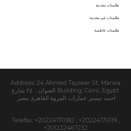
طلمبات معدنية
طلمبات غير معدنية
طلمبات غاطسة
Address: 24 Ahmed Tayseer St, Marwa
Building, Cairo, Egypt العنوان : ٢٤ شارع
احمد تيسير عمارات المروة القاهرة, مصر
Telefax: +20224170182 , +20224170119 ,
+201222467232